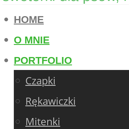
HOME
O MNIE
PORTFOLIO
Czapki
Rękawiczki
Mitenki